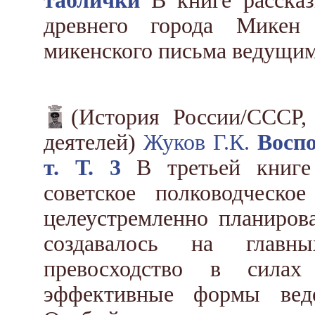
таблички
В книге расска
древнего города Микен
микенского письма ведущим
(История России/СССР,
деятелей)
Жуков Г.К.
Восп
т. Т. 3
В третьей книге 
советское полководческо
целеустремленно планиров
создавалось на главны
превосходство в силах 
эффективные формы веде