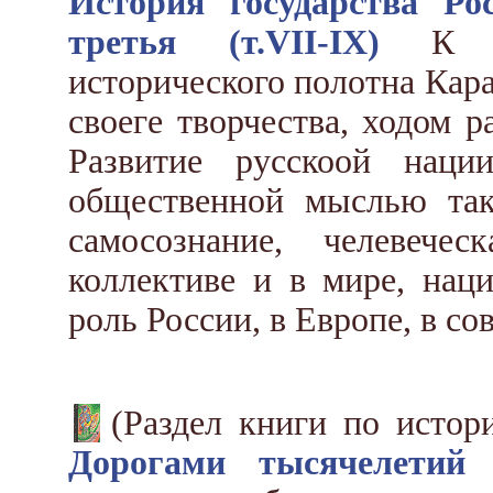
История государства Ро
третья (т.VII-IX)
К за
исторического полотна Кар
своеге творчества, ходом 
Развитие русскоой наци
общественной мыслью так
самосознание, челевече
коллективе и в мире, наци
роль России, в Европе, в со
(Раздел книги по исто
Дорогами тысячелетий
Н