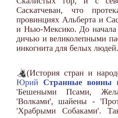
Скалистых гор, и с се
Саскатчеван, что проте
провинциях Альберта и Сас
и Нью-Мексико. До начала
дичью и великолепными па
инкогнита для белых людей
(История стран и наро
Юрий
Странные воины 
'Бешеными Псами, Жел
'Волками', шайены - 'Про
'Храбрыми Собаками'. Т