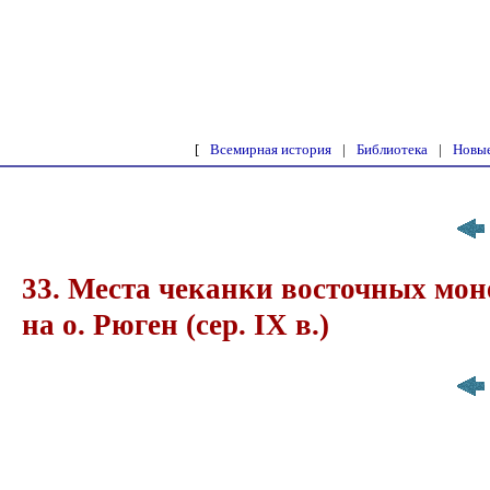
[
Всемирная история
|
Библиотека
|
Новые
33. Места чеканки восточных мон
на о. Рюген (сер. IX в.)