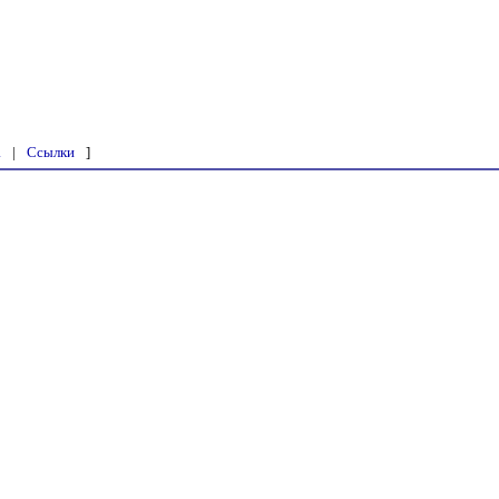
а
|
Ссылки
]