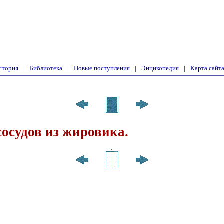
стория
|
Библиотека
|
Новые поступления
|
Энцикопедия
|
Карта сайт
сосудов из жировика.