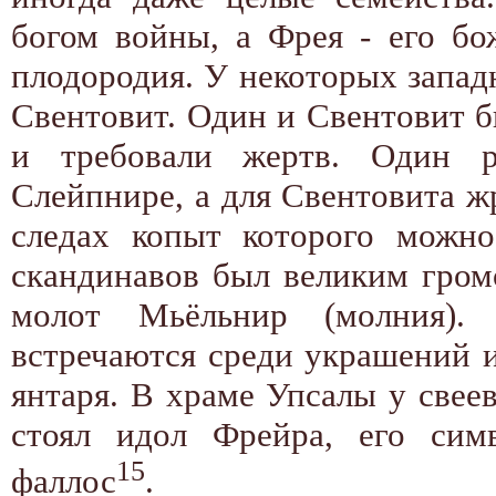
богом войны, а Фрея - его б
плодородия. У некоторых запад
Свентовит. Один и Свентовит 
и требовали жертв. Один р
Слейпнире, а для Свентовита жр
следах копыт которого можн
скандинавов был великим гром
молот Мьёльнир (молния).
встречаются среди украшений из
янтаря. В храме Упсалы у свее
стоял идол Фрейра, его сим
15
фаллос
.