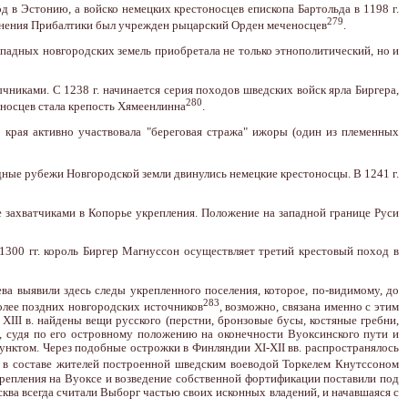
од в Эстонию, а войско немецких крестоносцев епископа Бартольда в 1198 г.
279
одчинения Прибалтики был учрежден рыцарский Орден меченосцев
.
падных новгородских земель приобретала не только этнополитический, но и
чниками. С 1238 г. начинается серия походов шведских войск ярла Биргера,
280
оносцев стала крепость Хямеенлинна
.
 края активно участвовала "береговая стража" ижоры (один из племенных
адные рубежи Новгородской земли двинулись немецкие крестоносцы. В 1241 г.
 захватчиками в Копорье укрепления. Положение на западной границе Руси
-1300 гг. король Биргер Магнуссон осуществляет третий крестовый поход в
ва выявили здесь следы укрепленного поселения, которое, по-видимому, до
283
более поздних новгородских источников
, возможно, связана именно с этим
XIII в. найдены вещи русского (перстни, бронзовые бусы, костяные гребни,
т), судя по его островному положению на оконечности Вуоксинского пути и
унктом. Через подобные острожки в Финляндии XI-XII вв. распространялось
я в составе жителей построенной шведским воеводой Торкелем Кнутссоном
крепления на Вуоксе и возведение собственной фортификации поставили под
ква всегда считали Выборг частью своих исконных владений, и начавшаяся с