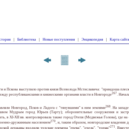
стория
|
Библиотека
|
Новые поступления
|
Энцикопедия
|
Карта сайт
ги и Пскова выступило против князя Всеволода Мстиславича: "приидоша плеск
267
между республиканскими и княжескими органами власти в Новгороде
. Нача
268
авляли Новгород, Псков и Ладога с "тянувшими" к ним землями
. На запад
лавом Мудрым город Юрьев (Тарту); оборонительные сооружения и застро
ь, в XI-XII вв. контролировала также город Отепя (Медвежья Голова), где на
270
военно-дружинным населением
, и, таким образом, новгородские владения
271
ской державы входили чудские племена "ерева", "очела", "торма"
. Вмест