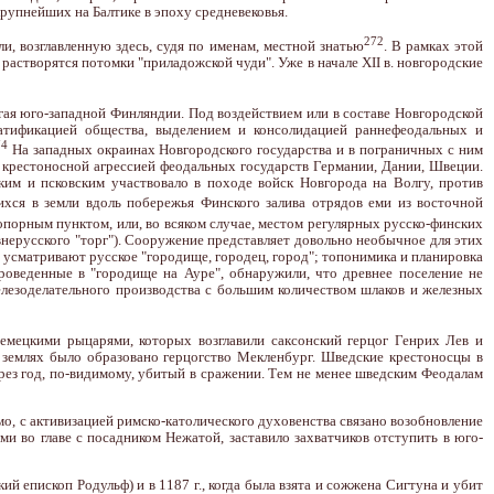
крупнейших на Балтике в эпоху средневековья.
272
, возглавленную здесь, судя по именам, местной знатью
. В рамках этой
растворятся потомки "приладожской чуди". Уже в начале XII в. новгородские
игая юго-западной Финляндии. Под воздействием или в составе Новгородской
ратификацией общества, выделением и консолидацией раннефеодальных и
74
На западных окраинах Новгородского государства и в пограничных с ним
. крестоносной агрессией феодальных государств Германии, Дании, Швеции.
ким и псковским участвовало в походе войск Новгорода на Волгу, против
хся в земли вдоль побережья Финского залива отрядов еми из восточной
порным пунктом, или, во всяком случае, местом регулярных русско-финских
внерусского "торг"). Сооружение представляет довольно необычное для этих
 усматривают русское "городище, городец, город"; топонимика и планировка
роведенные в "городище на Ауре", обнаружили, что древнее поселение не
елезоделательного производства с большим количеством шлаков и железных
немецкими рыцарями, которых возглавили саксонский герцог Генрих Лев и
х землях было образовано герцогство Мекленбург. Шведские крестоносцы в
ерез год, по-видимому, убитый в сражении. Тем не менее шведским Феодалам
о, с активизацией римско-католического духовенства связано возобновление
ми во главе с посадником Нежатой, заставило захватчиков отступить в юго-
й епископ Родульф) и в 1187 г., когда была взята и сожжена Сигтуна и убит