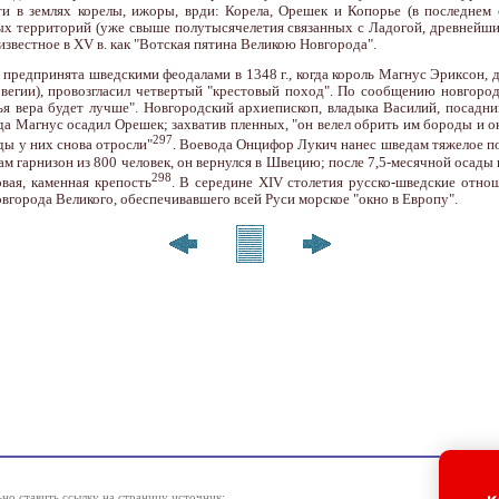
ти в землях корелы, ижоры, врди: Корела, Орешек и Копорье (в последнем
нных территорий (уже свыше полутысячелетия связанных с Ладогой, древнейш
звестное в XV в. как "Вотская пятина Великою Новгорода".
 предпринята шведскими феодалами в 1348 г., когда король Магнус Эриксон,
вегии), провозгласил четвертый "крестовый поход". По сообщению новгоро
чья вера будет лучше". Новгородский архиепископ, владыка Василий, посад
а Магнус осадил Орешек; захватив пленных, "он велел обрить им бороды и о
297
оды у них снова отросли"
. Воевода Онцифор Лукич нанес шведам тяжелое п
 там гарнизон из 800 человек, он вернулся в Швецию; после 7,5-месячной осад
298
вая, каменная крепость
. В середине XIV столетия русско-шведские отнош
вгорода Великого, обеспечивавшего всей Руси морское "окно в Европу".
но ставить ссылку на страницу источник: