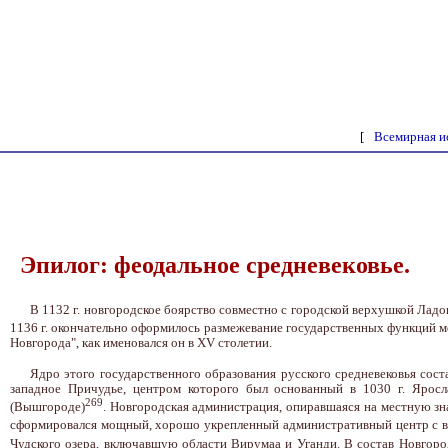
[
Всемирная и
Эпилог: феодальное средневековье.
В 1132 г. новгородское боярство совместно с городской верхушкой Ладо
1136 г. окончательно оформилось размежевание государственных функций 
Новгорода", как именовался он в XV столетии.
Ядро этого государственного образования русского средневековья сост
западное Причудье, центром которого был основанный в 1030 г. Ярос
269
(Вышгороде)
. Новгородская администрация, опиравшаяся на местную знат
сформировался мощный, хорошо укрепленный административный центр с 
Чудского озера, включавшую области Вирумаа и Уганди. В состав Новгород