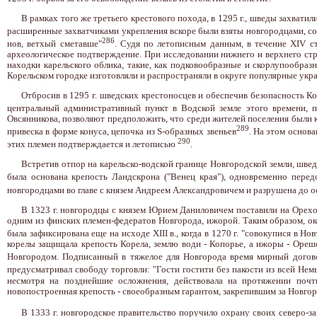
В рамках того же третьего крестового похода, в 1295 г., шведы захвати
расширенные захватчиками укрепления вскоре были взяты новгородцами, с
286
нов, ветхый сметавше"
. Судя по летописным данным, в течение XIV ст
археологическое подтверждение. При исследовании нижнего и верхнего стро
находки карельского облика, такие, как подковообразные и скорлупообра
Корельском городке изготовляли и распространяли в округе популярные ук
Отбросив в 1295 г. шведских крестоносцев и обеспечив безопасность К
центральный административный пункт в Водской земле этого времени, 
Овсянникова, позволяют предположить, что среди жителей поселения были к
289
привеска в форме конуса, цепочка из S-образных звеньев
. На этом основ
290
этих племен подтверждается и летописью
.
Встретив отпор на карельско-водской границе Новгородской земли, швед
была основана крепость Ландскрона ("Венец края"), одновременно пере
новгородцами во главе с князем Андреем Александровичем и разрушена до 
В 1323 г. новгородцы с князем Юрием Даниловичем поставили на Орехов
одним из финских племен-федератов Новгорода, ижорой. Таким образом, ок
была зафиксирована еще на исходе XIII в., когда в 1270 г. "совокупися в Н
корелы защищала крепость Корела, землю води - Копорье, а ижоры - Ореше
Новгородом. Подписанный в тяжелое для Новгорода время мирный догово
предусматривал свободу торговли: "Гости гостити без пакости из всей Нем
несмотря на позднейшие осложнения, действовала на протяжении почт
новопостроенная крепость - своеобразным гарантом, закрепившим за Новго
В 1333 г. новгородское правительство поручило охрану своих северо-