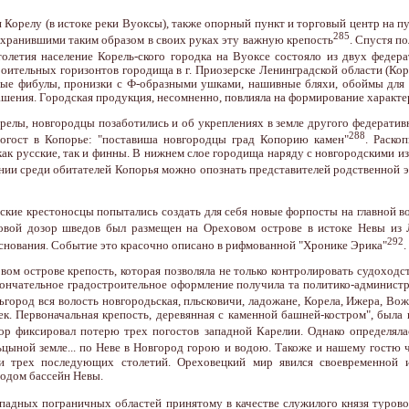
ли Корелу (в истоке реки Вуоксы), также опорный пункт и торговый центр на 
285
охранившими таким образом в своих руках эту важную крепость
. Спустя по
олетия население Корель-ского городка на Вуоксе состояло из двух федер
ительных горизонтов городища в г. Приозерске Ленинградской области (Коре
зные фибулы, пронизки с Ф-образными ушками, нашивные бляхи, обоймы для п
рашения. Городская продукция, несомненно, повлияла на формирование характ
орелы, новгородцы позаботились и об укреплениях в земле другого федерати
288
погост в Копорье: "поставиша новгородцы град Копорию камен"
. Раско
ак русские, так и финны. В нижнем слое городища наряду с новгородскими из
ании среди обитателей Копорья можно опознать представителей родственной э
ские крестоносцы попытались создать для себя новые форпосты на главной вод
довой дозор шведов был размещен на Ореховом острове в истоке Невы из 
292
основания. Событие это красочно описано в рифмованной "Хронике Эрика"
.
ом острове крепость, которая позволяла не только контролировать судоходст
ончательное градостроительное оформление получила та политико-администр
овъгород вся волость новгородьская, пльсковичи, ладожане, Корела, Ижера, Во
к. Первоначальная крепость, деревянная с каменной башней-костром", была
р фиксировал потерю трех погостов западной Карелии. Однако определялас
ьцыной земле... по Неве в Новгород горою и водою. Такоже и нашему гостю ч
и трех последующих столетий. Ореховецкий мир явился своевременной и 
родом бассейн Невы.
западных пограничных областей принятому в качестве служилого князя туров