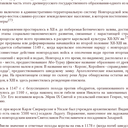
тавляли часть этого древнерусского государственного образования-одного из 
о включено в административно-территориальную систему Новгородской земли
еро-восток славяно-русское земледельческое население, в котором постепенно 
273
ечеры
.
 направлении простиралось в XII в. до побережья Ботнического залива, дост
 этапы социально-экономического развития, связанные с нарастающей ст
2
процессы ярче всего проявились в расцвете карельской культуры XII-XIV вв.
ре прерваны или деформированы начавшейся во второй половине XII-XIII вв
дается событиями 1149 г., когда карельское ополчение наряду с новгородс
совместные действия новгородских войск и ополчения води против вторгши
ений с корелой и водью, Новгород в это время, по-видимому, располагал и о
о - место, предшествовавшее Або-Турку (финское название образовано от дре
 огорожено валом и рвом. В названии места - Короис, Коройнен - справедливо
одца", предшествовавшего шведскому замку. Археологические изыскания, п
 и рва. На прилегающем селище по склону реки Ауры обнаружены остатки ж
ов, в XIII в. здесь разместилась резиденция епископа.
ась в 1147 г. с безуспешного похода против ободритов, организованного 
лось до 1160 г., когда наконец после гибели князя Никлота на завоеванны
5г. Его возглавили король Эйрик IX Святой и упсальский епископ Генрих, ч
сию.
г. при короле Карле Сверкерсоне в Упсале был учрежден архиепископат. Видим
то есть около 5500 чел.) осадило Ладогу. Поражение, нанесенное им ладожана
ы новгородским князем Святославом Ростиславичем и посадником Захарией.
ли значение и ответные походы корелы на емь в 1178 г. (когда погиб шведски