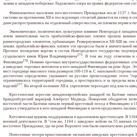
залива и западном побережье Ладожского озера на правах федератов они сос
Финноязычное население юго-восточного Приладожья после 1137 г. был
системы на протяжении XII и последующих столетий движется на север и сев
дани распространились на отдаленный северо-восток, на племена перми и п
Экономическое, политическое, культурное влияние Новгорода в западном
земли значительная часть прибалтийско-финских племен прошла важные
раннегородских элементов, урбанизации. Развернувшиеся в XII-XIII вв. эти 
землях прибалтийско-финских племен эти процессы были в значительной ме
Прочное вхождение корелы в состав Новгородского государства подтверж
275
суздальского князя Юрия Владимировича
. В том же году отмечены и 
276
Финляндии
. Помимо прочных внутригосударственных федеративных отнош
и шведских торговых контактов в юго-западной Финляндии на реке Ауре. Эт
мест городище мысового типа размером 100-110 м. С напольной стороны оно
достаточно определенно указывают на русское происхождение этого "гор
ограничивалось территорией городища, а простиралось и за пределы вала
277
изделий
. Во второй половине XII в. укрепление переходит под власть швед
Крестоносная агрессия западноевропейских рыцарей на Балтике начал
бранденбургский маркграф Альбрехт Медведь. Покорение ободритов затяну
восточной части Балтики начали первый крестовый поход в Финляндию в 115
удалось утвердиться в юго-западной Финляндии и затем продолжить экспан
Католическая церковь поддерживала и вдохновляла крестоносцев. В 1164
военной деятельности. В "том же, 1164 г. шведское войско на 55 шнеках (
восточное Приладожье, где на реке Воронеге они были окончательно разбит
Понесенные потери приостановили экспансию шведских крестоносцев. Име