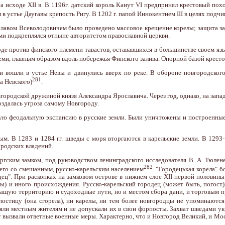
на исходе XII в. В 1196г. датский король Канут VI предпринял крестовый пох
л в устье Даугавы крепость Ригу. В 1202 г. папой Иннокентием III в целях п
славом Всеволодовичем было проведено массовое крещение корелы; защита за
ми подкреплялся отныне авторитетом православной церкви.
оде против финского племени тавастов, остававшихся в большинстве своем язы
ми, главным образом вдоль побережья Финского залива. Опорной базой крест
и вошли в устье Невы и двинулись вверх по реке. В обороне новгородского
281
а Невского)
.
вгородской дружиной князя Александра Ярославича. Через год, однако, на зап
Создалась угроза самому Новгороду.
кую феодальную экспансию в русские земли. Были уничтожены и построенные
ным. В 1283 и 1284 гг. шведы с моря вторгаются в карельские земли. В 1293
родских владений.
гским замком, под руководством ленинградского исследователя В. А. Тюлене
282
его со смешанным, русско-карельским населением
. "Городецькая корела" 
ец". При раскопках на замковом острове в нижнем слое XII-первой половины 
улы) и иного происхождения. Русско-карельский городец (может быть, погос
ащую территорию и судоходные пути, но и местом сбора дани, и торговым п
остицу (она сгорела), ни карелы, ни тем более новгородцы не упоминаютс
еряли местным жителям и не допускали их в свои форпосты. Захват шведами у
 вызвали ответные военные меры. Характерно, что и Новгород Великий, и Мос