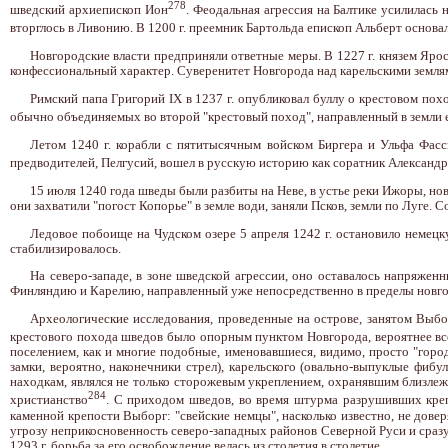
278
шведский архиепископ Ион
. Феодальная агрессия на Балтике усилилась 
вторглось в Ливонию. В 1200 г. преемник Бартольда епископ Альберт основа
Новгородские власти предприняли ответные меры. В 1227 г. князем Яро
конфессиональный характер. Суверенитет Новгорода над карельскими земля
Римский папа Григорий IX в 1237 г. опубликовал буллу о крестовом пох
обычно объединяемых во второй "крестовый поход", направленный в земли е
Летом 1240 г. корабли с пятитысячным войском Биргера и Ульфа Фасс
предводителей, Пелгусий, вошел в русскую историю как соратник Александр
15 июля 1240 года шведы были разбиты на Неве, в устье реки Ижоры, но
они захватили "погост Копорье" в земле води, заняли Псков, земли по Луге. 
Ледовое побоище на Чудском озере 5 апреля 1242 г. остановило немец
стабилизировалось.
На северо-западе, в зоне шведской агрессии, оно оставалось напряжен
Финляндию и Карелию, направленный уже непосредственно в пределы новго
Археологические исследования, проведенные на острове, занятом Выбор
крестового похода шведов было опорным пунктом Новгорода, вероятнее вс
поселением, как и многие подобные, именовавшиеся, видимо, просто "город
замки, вероятно, наконечники стрел), карельского (овально-выпуклые фиб
находкам, являлся не только сторожевым укреплением, охранявшим близлеж
284
христианство
. С приходом шведов, во время штурма разрушивших креп
каменной крепости Выборг: "свейские немцы", насколько известно, не дов
угрозу неприкосновенность северо-западных районов Северной Руси и сразу
1293 г. борьба за его освобождение велась из столетия в столетие.