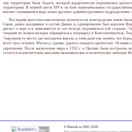
ему территории была Ладога, которой иерархически подчинялись крепос
территории). В первой трети XIV в. на базе первоначальных государстве
вполне сложившемся виде новое крупное административное подразделение, и
Последняя крестоносная попытка посягнуть на новгородские земли была
Сконе, ранее входившее в состав Дании, и одновременно был королем Нор
диспут о вере и в зависимости от его исхода подчиниться той стороне, "
спорами по вопросам веры обращаться к патриарху в Константинополь. Тогд
"окружили то место, где находился король, и этим дали ему понять, что бор
всего трех человек. Магнусу, однако, удалось овладеть крепостью. Оставив
укрепления. После заключения мира в 1352 г. в Орешке была построена но
остается исключительно высоким экономическое и политическое значение Но
© Historik.ru 2001-2018
При копировании материалов проекта обязатель