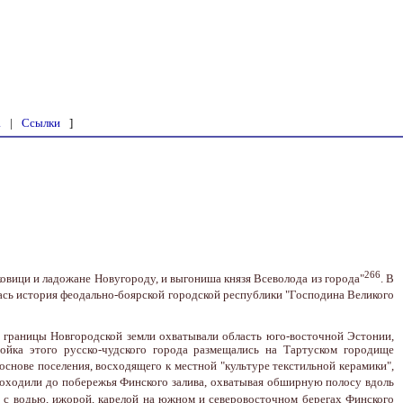
а
|
Ссылки
]
266
овици и ладожане Новугороду, и выгониша князя Всеволода из города"
. В
лась история феодально-боярской городской республики "Господина Великого
е границы Новгородской земли охватывали область юго-восточной Эстонии,
йка этого русско-чудского города размещались на Тартуском городище
 основе поселения, восходящего к местной "культуре текстильной керамики",
 доходили до побережья Финского залива, охватывая обширную полосу вдоль
е с водью, ижорой, карелой на южном и северовосточном берегах Финского