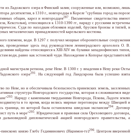
пути из Ладожского озера в Финский залив; сооруженные или, возможно, лишь
лтора десятилетия, в 1310 г., новгородцы в Кореле "срубиша город на порозе
287
ативных общин, карел и новгородцев
. Письменные свидетельства имеют
ла, Кексгольм), относящихся к 1310-1390 гг., наряду с русскими встречены
ричесок. Судя по находкам обломков изделий, брусков бронзы и тиглей, в
ерных металлических принадлежностей карельского костюма.
вного племени, води. В 1297 г. получил мощные оборонительные сооружения
пки, проведенные здесь под руководством ленинградского археолога О. В.
делиями найдены относящиеся к XIII-XIV вв. булавки западнофинских типов,
стам води, равно как эстонской чуди. Нахождение в Копорье представителей
ной магистрали региона, реке Неве. В 1300 г. у впадения в Неву реки Охты
291
Ладожского озера
. На следующий год Ландскрона была успешно взята
во по Неве, но и обеспечивала безопасность приневских земель, заселенных
ативная структура Новгородского государства, которая в сложившемся виде
293
жане"
. Наряду с каменными твердынями Новгорода, Пскова, Ладоги землю
 воздвигнута в то время, когда велись мирные переговоры между Швецией и
294
ь граница, по которой была остановлена шведская экспансия
. Договор
295
ист путь в море"
. Юридическая и правовая сила Ореховецкого договора,
дальновидной дипломатической акцией новгородского правительства, а
296
о-пинскому князю Глебу Гедиминовичу (Наримон-ту)
. Центром вверенной