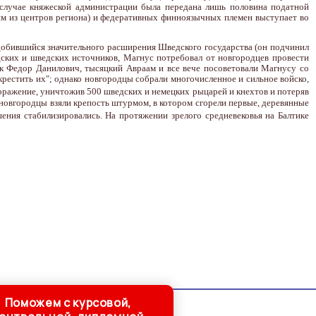
 случае княжеской администрации была передана лишь половина податной
им из центров региона) и федеративных финноязычных племен выступает во
 добившийся значительного расширения Шведского государства (он подчинил
дских и шведских источников, Магнус потребовал от новгородцев провести
ник Федор Данилович, тысяцкий Авраам и все вече посоветовали Магнусу со
крестить их"; однако новгородцы собрали многочисленное и сильное войско,
оражение, уничтожив 500 шведских и немецких рыцарей и кнехтов и потеряв
ы новгородцы взяли крепость штурмом, в котором сгорели первые, деревянные
ения стабилизировались. На протяжении зрелого средневековья на Балтике
Поможем с курсовой,