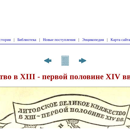
стория
|
Библиотека
|
Новые поступления
|
Энцикопедия
|
Карта сайт
во в XIII - первой половине XIV вв